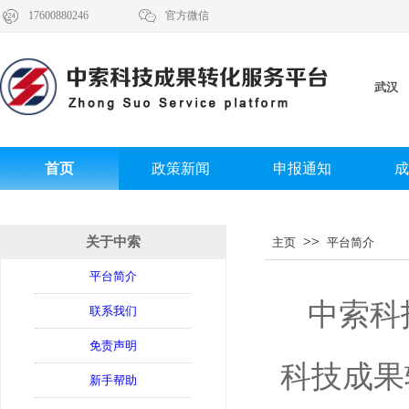


17600880246
官方微信
武汉
首页
政策新闻
申报通知
成
>>
关于中索
主页
平台简介
平台简介
中索科
联系我们
免责声明
科技成果
新手帮助