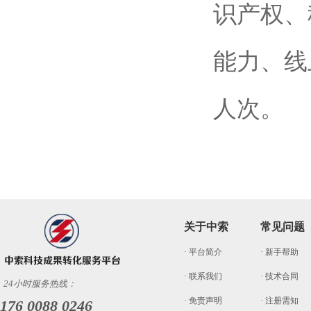
识产权、
能力、线
人次。
关于中索
常见问题
· 平台简介
· 新手帮助
· 联系我们
· 技术合同
24小时服务热线：
· 免责声明
· 注册需知
176 0088 0246