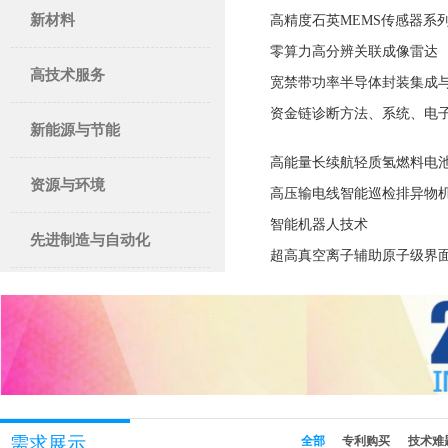
新材料
>
高精度石英MEMS传感器系
零算力高分辨关联成像雷达
高技术服务
>
宽禁带功率半导体封装集成
资金链诊断方法、系统、电
新能源与节能
>
高能量长续航轻质氢燃料电
资源与环境
>
高压输电线智能巡检排异物
智能机器人技术
先进制造与自动化
>
超高真空离子辅助原子级界
需求展示
全部
专利购买
技术难