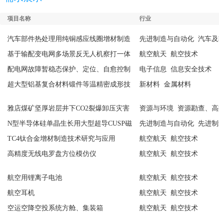
项目名称
行业
汽车部件热处理用纯铜感应线圈增材制造
先进制造与自动化 汽车
技术及其成套装备
术
基于输配变电网多场景反无人机察打一体
航空航天 航空技术
系统关键技术研究
配电网故障暂稳态保护、定位、自愈控制
电子信息 信息安全技术
及故障预警技术
超大型铝基复合材料锻件等温精密成形技
新材料 金属材料
术研究
雅店煤矿坚厚岩层井下CO2裂爆卸压灾害
资源与环境 资源勘查、
防治项目
用技术
N型半导体硅单晶生长用大型超导CUSP磁
先进制造与自动化 先进
体优化设计关键技术
TC4钛合金增材制造技术研究与应用
航空航天 航空技术
高精度无线电罗盘方位模仿仪
航空航天 航空技术
航空用锂离子电池
航空航天 航空技术
航空耳机
航空航天 航空技术
空运空降空投系统方舱、集装箱
航空航天 航空技术