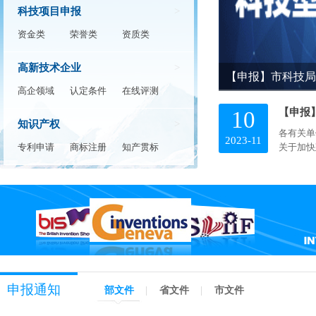
科技项目申报
>
资金类
荣誉类
资质类
高新技术企业
>
【申报】市科技局
高企领域
认定条件
在线评测
【申报】
10
知识产权
>
各有关单
2023-11
专利申请
商标注册
知产贯标
关于加快
申报通知
部文件
|
省文件
|
市文件