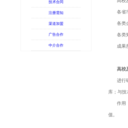
高校
技术合同
各省
注册需知
各类
渠道加盟
广告合作
各类
中介合作
成果
高校
进行
库；与技
作用
值。